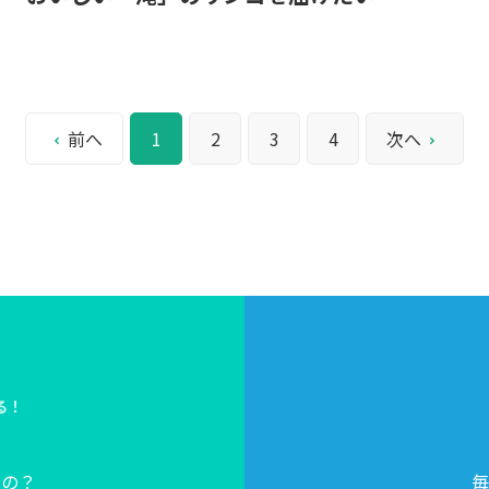
前へ
1
2
3
4
次へ
る！
？
るの？
毎