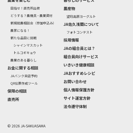
農業を楽しむ
暮らしのサービス
目指せ！直売所出荷
農産物
どうする？農機具・農業資材
望月高原ヨーグルト
新規就農相談会（参加申込み）
JA佐久浅間について
農家になる！
フォトコンテスト
新たな品目に挑戦
採用情報
シャインマスカット
JAの組合員とは？
トルコギキョウ
組合員向けサービス
農業のある暮らし
いきいき健康相談
お金に関する相談
JAおすすめレシピ
JAバンク来店予約
お問い合わせ
QR伝票作成ツール
個人情報保護方針
保障の相談
サイト運営方針
直売所
法令遵守体制
© 2026 JA-SAKUASAMA