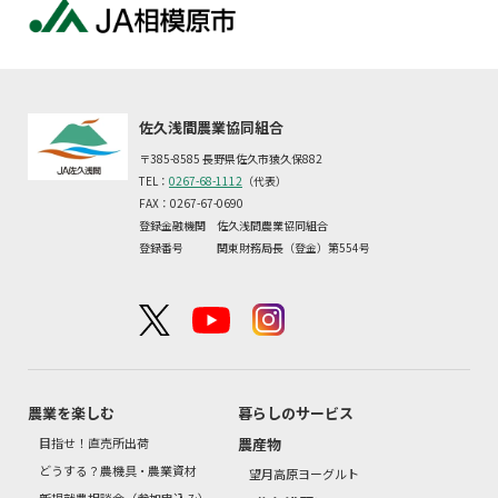
佐久浅間農業協同組合
〒385-8585 長野県佐久市猿久保882
TEL：
0267-68-1112
（代表）
FAX：0267-67-0690
登録金融機関 佐久浅間農業協同組合
登録番号 関東財務局長（登金）第554号
農業を楽しむ
暮らしのサービス
目指せ！直売所出荷
農産物
どうする？農機具・農業資材
望月高原ヨーグルト