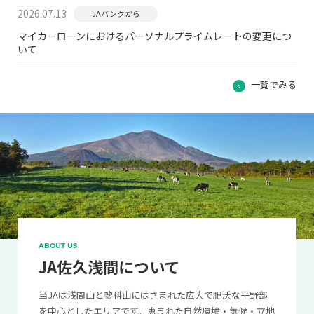
2026.07.13
JAバンクから
マイカーローンにおけるパーソナルプライムレートの変更につ
いて
一覧でみる
ABOUT US
JA佐久浅間について
当JAは浅間山と蓼科山にはさまれた広大で肥沃な平野部
を中心としたエリアです。恵まれた自然環境・気候・立地