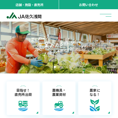
店舗・施設・直売所
お問い合わせ
目指せ！
農機具・
農家に
直売所出荷
農業資材
なる！