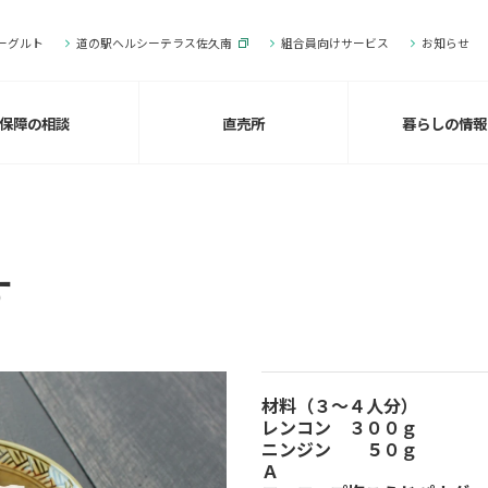
ーグルト
道の駅ヘルシーテラス佐久南
組合員向けサービス
お知らせ
保障の相談
直売所
暮らしの情報
す
材料（３～４人分）
レンコン ３００ｇ
ニンジン ５０ｇ
Ａ