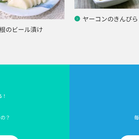
ヤーコンのきんぴら
根のビール漬け
る！
？
るの？
毎