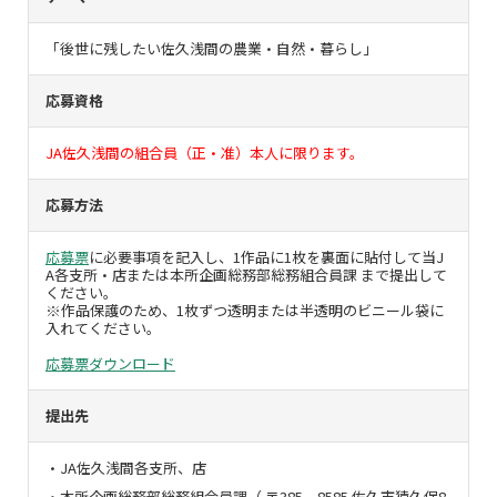
「後世に残したい佐久浅間の農業・自然・暮らし」
応募資格
JA佐久浅間の組合員（正・准）本人に限ります。
応募方法
応募票
に必要事項を記入し、1作品に1枚を裏面に貼付して当J
A各支所・店または本所企画総務部総務組合員課 まで提出して
ください。
※作品保護のため、1枚ずつ透明または半透明のビニール袋に
入れてください。
応募票ダウンロード
提出先
JA佐久浅間各支所、店
本所企画総務部総務組合員課（ 〒385－8585 佐久市猿久保8