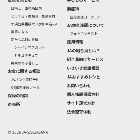
目指せ！直売所出荷
農産物
どうする？農機具・農業資材
望月高原ヨーグルト
新規就農相談会（参加申込み）
JA佐久浅間について
農家になる！
フォトコンテスト
新たな品目に挑戦
採用情報
シャインマスカット
JAの組合員とは？
トルコギキョウ
組合員向けサービス
農業のある暮らし
いきいき健康相談
お金に関する相談
JAおすすめレシピ
JAバンク来店予約
お問い合わせ
QR伝票作成ツール
個人情報保護方針
保障の相談
サイト運営方針
直売所
法令遵守体制
© 2026 JA-SAKUASAMA