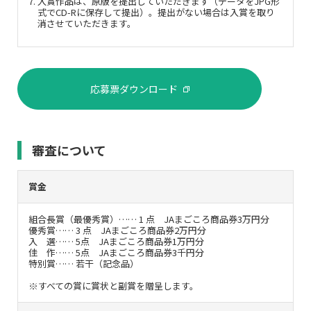
入賞作品は、原版を提出していただきます（データをJPG形
式でCD-Rに保存して提出）。提出がない場合は入賞を取り
消させていただきます。
応募票ダウンロード
審査について
賞金
組合長賞（最優秀賞）…… 1 点 JAまごころ商品券3万円分
優秀賞…… 3 点 JAまごころ商品券2万円分
入 選…… 5点 JAまごころ商品券1万円分
佳 作…… 5点 JAまごころ商品券3千円分
特別賞…… 若干（記念品）
※すべての賞に賞状と副賞を贈呈します。