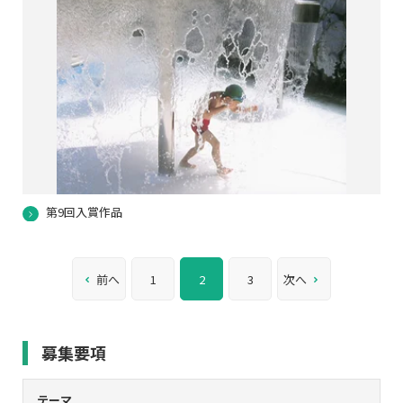
第9回入賞作品
前へ
1
2
3
次へ
募集要項
テーマ