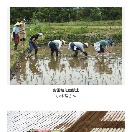
お田植え四銃士
小林 理さん