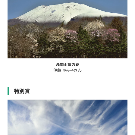
浅間山麓の春
伊藤 ゆみ子さん
特別賞