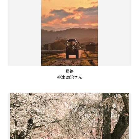
帰路
神津 周治さん