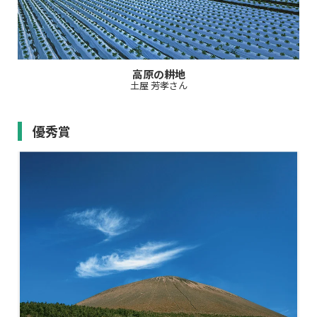
高原の耕地
土屋 芳孝さん
優秀賞