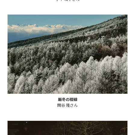
厳冬の稜線
関谷 隆さん