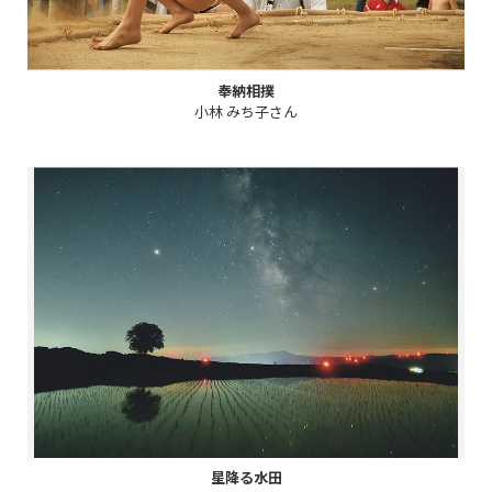
奉納相撲
小林 みち子さん
星降る水田