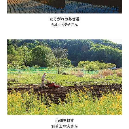
たそがれのあぜ道
丸山 小枝子さん
山畑を耕す
羽毛田 牧夫さん