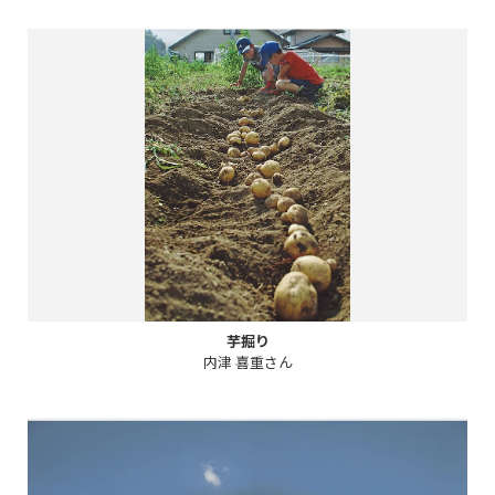
芋掘り
内津 喜重さん