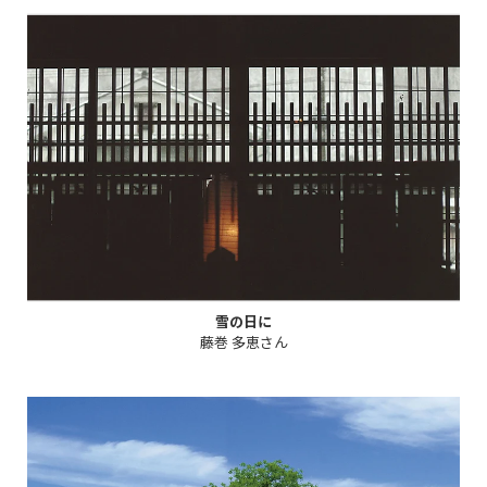
雪の日に
藤巻 多恵さん