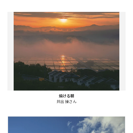
焼ける朝
井出 操さん