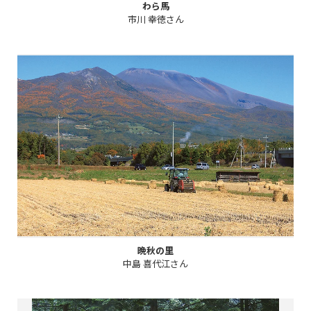
わら馬
市川 幸徳さん
晩秋の里
中島 喜代江さん