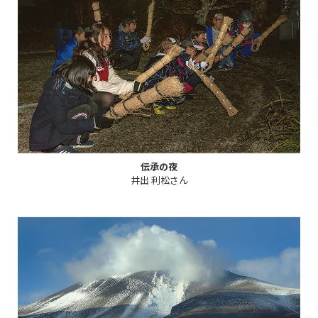
伝承の夜
井出 利松さん