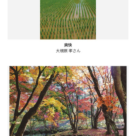
爽快
大根原 孝さん