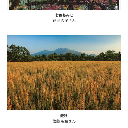
七色もみじ
花里 久子さん
麦秋
佐藤 胸勝さん