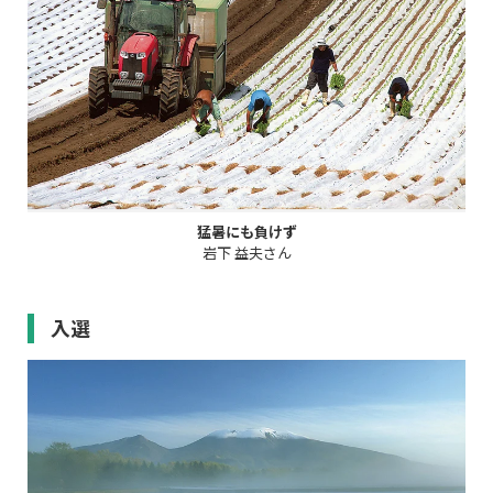
猛暑にも負けず
岩下 益夫さん
入選