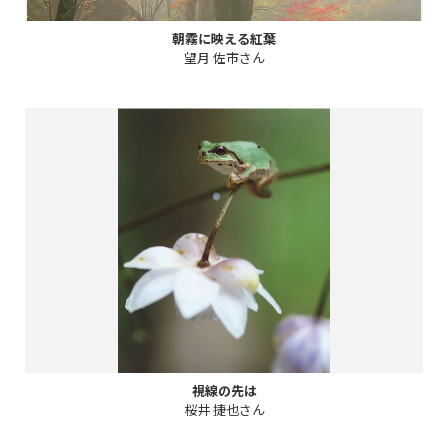
朝霧に映える紅葉
望月 佐市さん
視線の先は
桜井 捷也さん