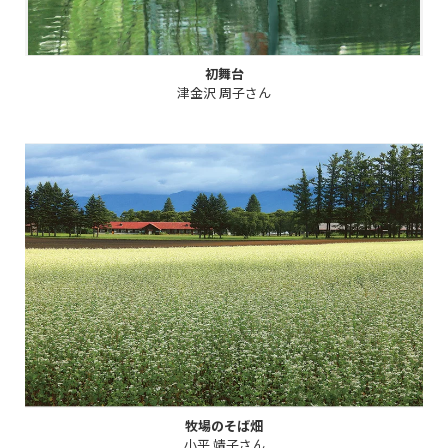
初舞台
津金沢 周子さん
牧場のそば畑
小平 靖子さん