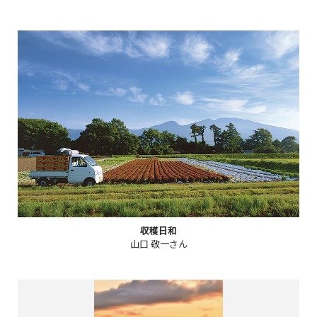
収穫日和
山口 敬一さん