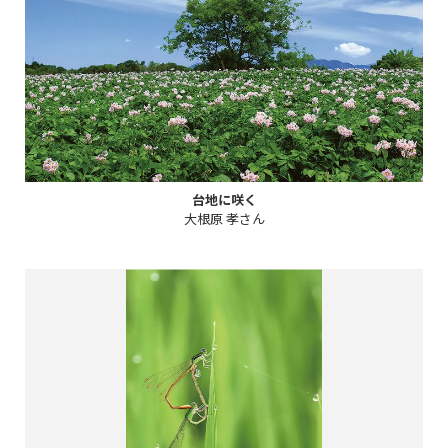
台地に咲く
大根原 孝さん