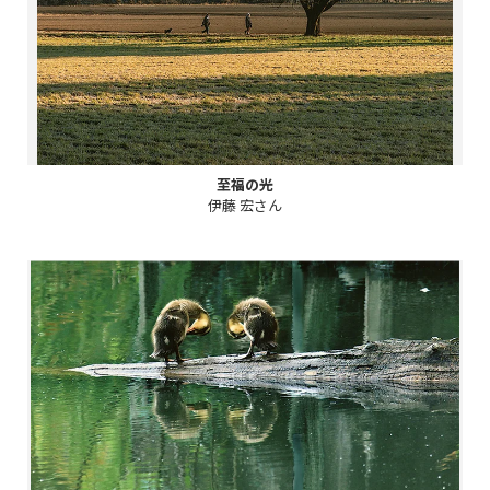
至福の光
伊藤 宏さん