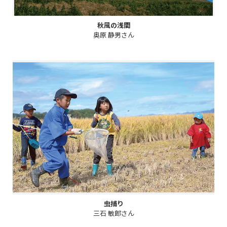
秋風の浅間
奥原 静男さん
虫捕り
三石 敏郎さん