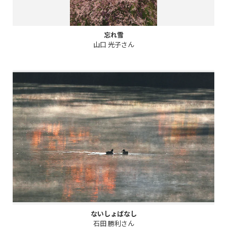
忘れ雪
山口 光子さん
ないしょばなし
石田 勝利さん