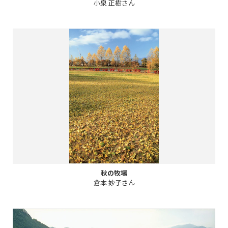
小泉 正樹さん
秋の牧場
倉本 妙子さん