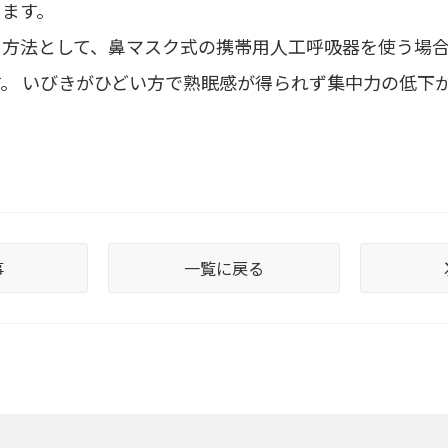
ります。
う方法として、鼻マスク式の携帯用人工呼吸器を使う場
。 いびきがひどい方で熟眠感が得られず集中力の低下
。
事
一覧に戻る