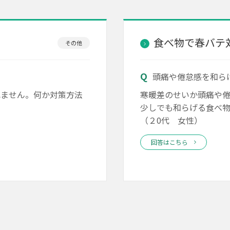
食べ物で春バテ
その他
頭痛や倦怠感を和ら
れません。何か対策方法
寒暖差のせいか頭痛や倦
少しでも和らげる食べ
（２0代 女性）
回答はこちら