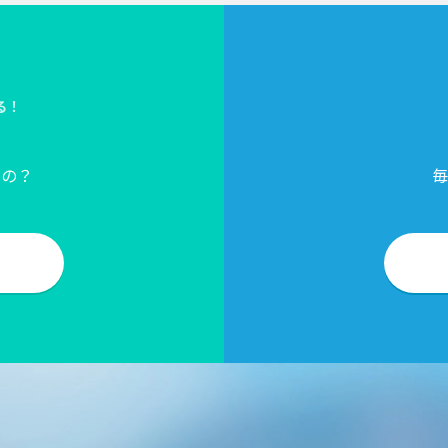
る！
？
るの？
毎