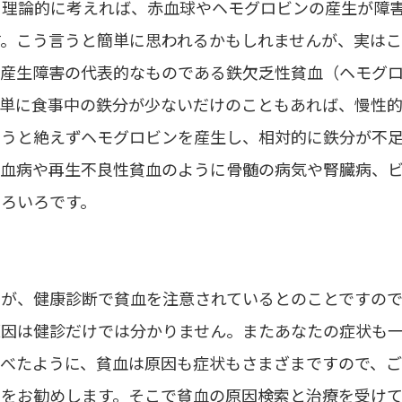
、理論的に考えれば、赤血球やヘモグロビンの産生が障
す。こう言うと簡単に思われるかもしれませんが、実は
ば産生障害の代表的なものである鉄欠乏性貧血（ヘモグ
、単に食事中の鉄分が少ないだけのこともあれば、慢性
おうと絶えずヘモグロビンを産生し、相対的に鉄分が不
白血病や再生不良性貧血のように骨髄の病気や腎臓病、
いろいろです。
すが、健康診断で貧血を注意されているとのことですの
原因は健診だけでは分かりません。またあなたの症状も
述べたように、貧血は原因も症状もさまざまですので、
とをお勧めします。そこで貧血の原因検索と治療を受け