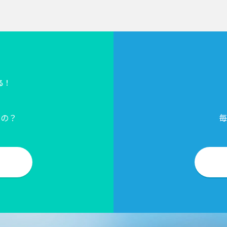
る！
？
るの？
毎