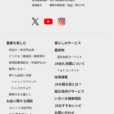
登録番号 関東財務局長（登金）第554号
農業を楽しむ
暮らしのサービス
目指せ！直売所出荷
農産物
どうする？農機具・農業資材
望月高原ヨーグルト
新規就農相談会（参加申込み）
JA佐久浅間について
農家になる！
フォトコンテスト
新たな品目に挑戦
採用情報
シャインマスカット
JAの組合員とは？
トルコギキョウ
組合員向けサービス
農業のある暮らし
いきいき健康相談
お金に関する相談
JAおすすめレシピ
JAバンク来店予約
お問い合わせ