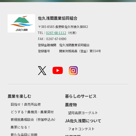
佐久浅間農業協同組合
〒385-8585 長野県佐久市猿久保882
TEL：
0267-68-1112
（代表）
FAX：0267-67-0690
登録金融機関 佐久浅間農業協同組合
登録番号 関東財務局長（登金）第554号
農業を楽しむ
暮らしのサービス
目指せ！直売所出荷
農産物
どうする？農機具・農業資材
望月高原ヨーグルト
新規就農相談会（参加申込み）
JA佐久浅間について
農家になる！
フォトコンテスト
新たな品目に挑戦