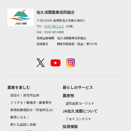
佐久浅間農業協同組合
〒385-8585 長野県佐久市猿久保882
TEL：
0267-68-1112
（代表）
FAX：0267-67-0690
登録金融機関 佐久浅間農業協同組合
登録番号 関東財務局長（登金）第554号
農業を楽しむ
暮らしのサービス
目指せ！直売所出荷
農産物
どうする？農機具・農業資材
望月高原ヨーグルト
新規就農相談会（参加申込み）
JA佐久浅間について
農家になる！
フォトコンテスト
新たな品目に挑戦
採用情報