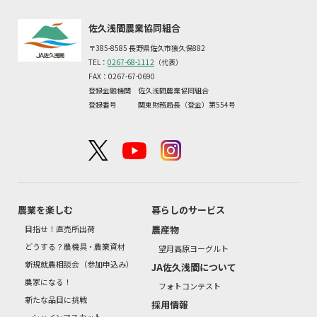
佐久浅間農業協同組合
〒385-8585 長野県佐久市猿久保882
TEL：
0267-68-1112
（代表）
FAX：0267-67-0690
登録金融機関 佐久浅間農業協同組合
登録番号 関東財務局長（登金）第554号
農業を楽しむ
暮らしのサービス
目指せ！直売所出荷
農産物
どうする？農機具・農業資材
望月高原ヨーグルト
新規就農相談会（参加申込み）
JA佐久浅間について
農家になる！
フォトコンテスト
新たな品目に挑戦
採用情報