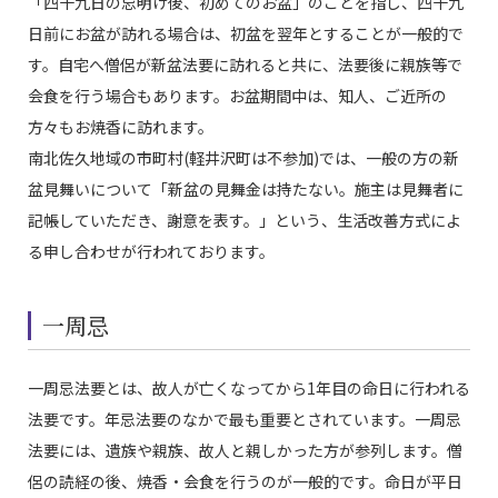
「四十九日の忌明け後、初めてのお盆」のことを指し、四十九
日前にお盆が訪れる場合は、初盆を翌年とすることが一般的で
す。自宅へ僧侶が新盆法要に訪れると共に、法要後に親族等で
会食を行う場合もあります。お盆期間中は、知人、ご近所の
方々もお焼香に訪れます。
南北佐久地域の市町村(軽井沢町は不参加)では、一般の方の新
盆見舞いについて「新盆の見舞金は持たない。施主は見舞者に
記帳していただき、謝意を表す。」という、生活改善方式によ
る申し合わせが行われております。
一周忌
一周忌法要とは、故人が亡くなってから1年目の命日に行われる
法要です。年忌法要のなかで最も重要とされています。一周忌
法要には、遺族や親族、故人と親しかった方が参列します。僧
侶の読経の後、焼香・会食を行うのが一般的です。命日が平日