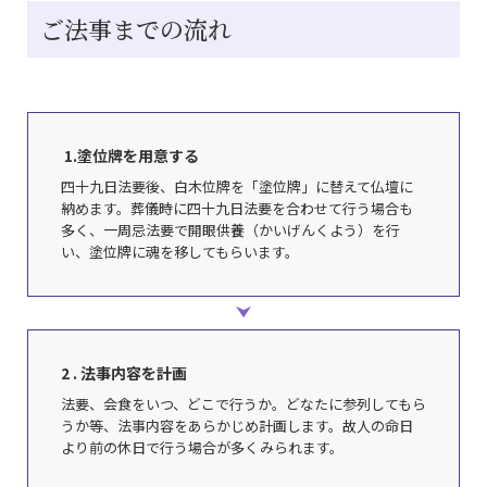
ご法事までの流れ
1.塗位牌を用意する
四十九日法要後、白木位牌を「塗位牌」に替えて仏壇に
納めます。葬儀時に四十九日法要を合わせて行う場合も
多く、一周忌法要で開眼供養（かいげんくよう）を行
い、塗位牌に魂を移してもらいます。
2 . 法事内容を計画
法要、会食をいつ、どこで行うか。どなたに参列してもら
うか等、法事内容をあらかじめ計画します。
故人の命日
より前の休日で行う場合が多くみられます。